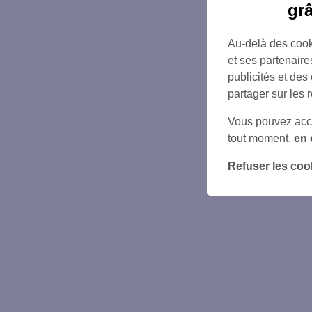
gr
Au-delà des cook
et ses partenaire
publicités et des
partager sur les 
Vous pouvez accéd
tout moment,
en 
Refuser les coo