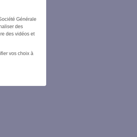
 Société Générale
naliser des
ire des vidéos et
fier vos choix à